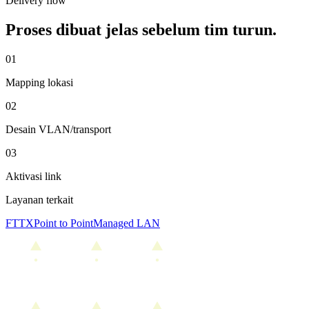
Delivery flow
Proses dibuat jelas sebelum tim turun.
0
1
Mapping lokasi
0
2
Desain VLAN/transport
0
3
Aktivasi link
Layanan terkait
FTTX
Point to Point
Managed LAN