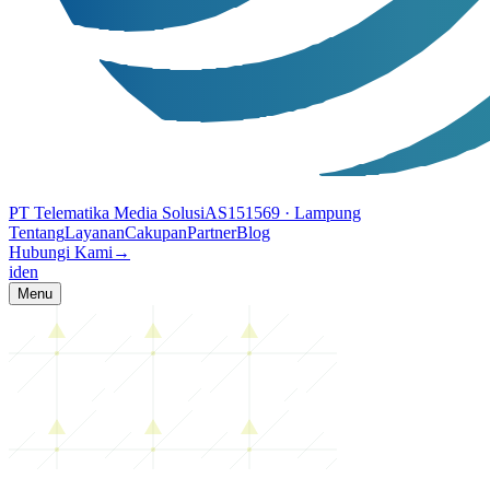
PT Telematika Media Solusi
AS151569
· Lampung
Tentang
Layanan
Cakupan
Partner
Blog
Hubungi Kami
→
id
en
Menu